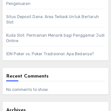
Pengeluaran
Situs Deposit Dana: Area Terbaik Untuk Bertaruh
Slot
Kuda Slot: Permainan Menarik bagi Penggemar Judi
Online
IDN Poker vs. Poker Tradisional: Apa Bedanya?
Recent Comments
No comments to show.
Archives