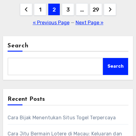
Posts
1
2
3
…
29
pagination
« Previous Page
—
Next Page »
Search
Search
Recent Posts
Cara Bijak Menentukan Situs Togel Terpercaya
Cara Jitu Bermain Lotere di Macau: Keluaran dan