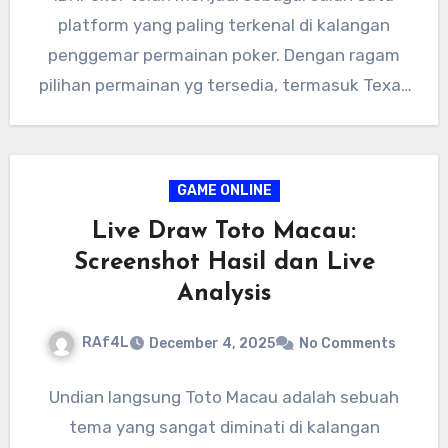
platform yang paling terkenal di kalangan
penggemar permainan poker. Dengan ragam
pilihan permainan yg tersedia, termasuk Texas
Hold’em…
GAME ONLINE
Live Draw Toto Macau:
Screenshot Hasil dan Live
Analysis
RAf4L
December 4, 2025
No Comments
Undian langsung Toto Macau adalah sebuah
tema yang sangat diminati di kalangan