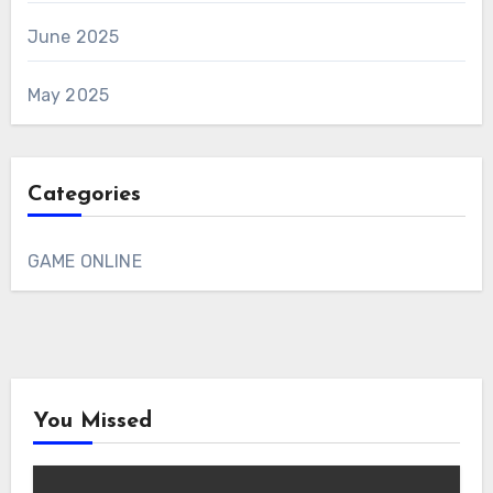
June 2025
May 2025
Categories
GAME ONLINE
You Missed