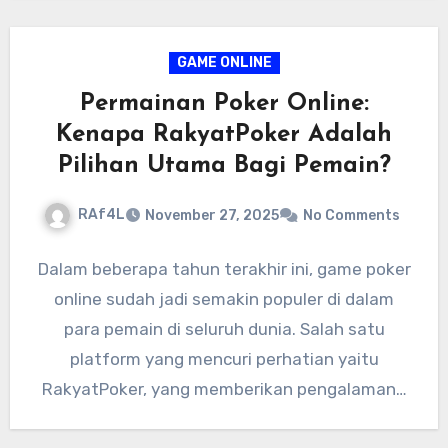
GAME ONLINE
Permainan Poker Online:
Kenapa RakyatPoker Adalah
Pilihan Utama Bagi Pemain?
RAf4L
November 27, 2025
No Comments
Dalam beberapa tahun terakhir ini, game poker
online sudah jadi semakin populer di dalam
para pemain di seluruh dunia. Salah satu
platform yang mencuri perhatian yaitu
RakyatPoker, yang memberikan pengalaman…