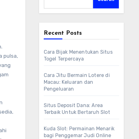
Recent Posts
Cara Bijak Menentukan Situs
 pulsa,
Togel Terpercaya
yang
agam
Cara Jitu Bermain Lotere di
Macau: Keluaran dan
Pengeluaran
an
Situs Deposit Dana: Area
sedia,
Terbaik Untuk Bertaruh Slot
Kuda Slot: Permainan Menarik
ahi
bagi Penggemar Judi Online