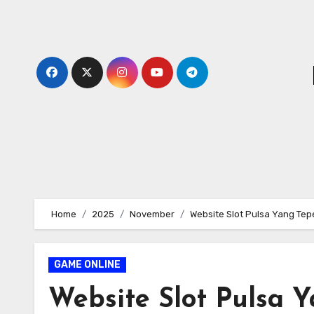
Skip
to
content
Home
2025
November
Website Slot Pulsa Yang Te
GAME ONLINE
Website Slot Pulsa Y