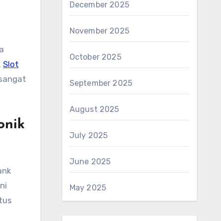
December 2025
November 2025
ga
October 2025
.
Slot
sangat
September 2025
August 2025
onik
July 2025
June 2025
ank
ni
May 2025
tus