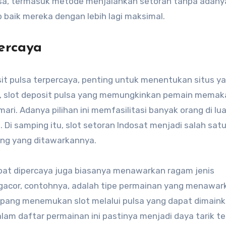
pulsa, termasuk metode menjalankan setoran tanpa adany
 baik mereka dengan lebih lagi maksimal.
percaya
it pulsa terpercaya, penting untuk menentukan situs y
, slot deposit pulsa yang memungkinkan pemain memaka
emari. Adanya pilihan ini memfasilitasi banyak orang di lu
 Di samping itu, slot setoran Indosat menjadi salah sat
ng yang ditawarkannya.
apat dipercaya juga biasanya menawarkan ragam jenis
 gacor, contohnya, adalah tipe permainan yang menawar
pang menemukan slot melalui pulsa yang dapat dimain
am daftar permainan ini pastinya menjadi daya tarik te