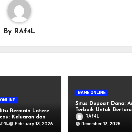
By
RAf4L
GAME ONLINE
 ONLINE
Situs Deposit Dana: A
Terbaik Untuk Bertaru
Jitu Bermain Lotere
Slot
RAf4L
cau: Keluaran dan
luaran
Af4L
February 13, 2026
December 13, 2025