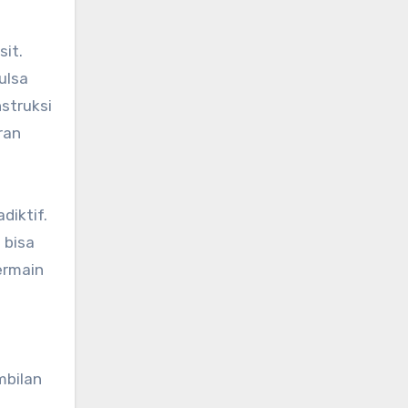
sit.
ulsa
struksi
ran
diktif.
 bisa
ermain
mbilan