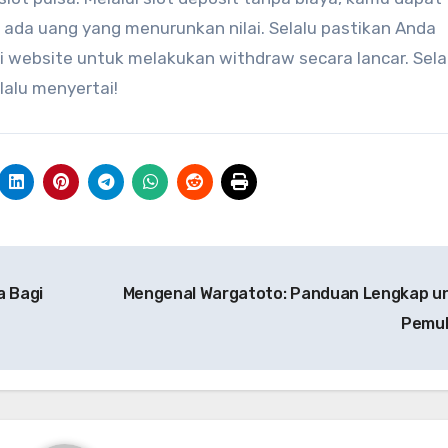
da uang yang menurunkan nilai. Selalu pastikan Anda
 di website untuk melakukan withdraw secara lancar. Sel
alu menyertai!
a Bagi
Mengenal Wargatoto: Panduan Lengkap u
Pemu