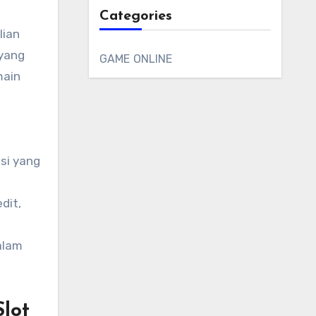
Categories
lian
 yang
GAME ONLINE
main
si yang
g
dit,
alam
lot