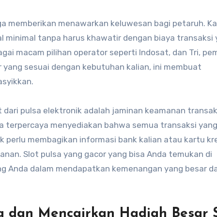
juga memberikan menawarkan keluwesan bagi petaruh. Ka
l minimal tanpa harus khawatir dengan biaya transaksi
gai macam pilihan operator seperti Indosat, dan Tri, pe
r yang sesuai dengan kebutuhan kalian, ini membuat
syikkan.
dari pulsa elektronik adalah jaminan keamanan transak
lsa terpercaya menyediakan bahwa semua transaksi yan
k perlu membagikan informasi bank kalian atau kartu kre
anan. Slot pulsa yang gacor yang bisa Anda temukan di
uang Anda dalam mendapatkan kemenangan yang besar d
dan Mencairkan Hadiah Besar S