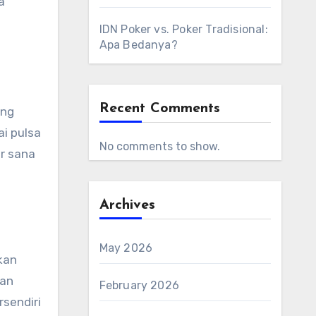
a
IDN Poker vs. Poker Tradisional:
Apa Bedanya?
Recent Comments
ang
i pulsa
No comments to show.
ar sana
u
Archives
May 2026
kan
kan
February 2026
rsendiri