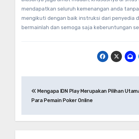
mendapatkan seluruh kemenangan anda tanpa a
mengikuti dengan baik instruksi dari penyedia
bermainlah dan semoga saja keberuntungan sel
Post
Mengapa IDN Play Merupakan Pilihan Utam
navigation
Para Pemain Poker Online