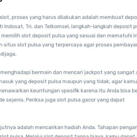
 slot, proses yang harus dilakukan adalah membuat depo
 Indosat, Tri, dan Telkomsel, langkah-langkah deposit p
emilih slot deposit pulsa yang sesuai dan mematuhi in
n situs slot pulsa yang terpercaya agar proses pembaya
dijaga.
 menghadapi bermain dan mencari jackpot yang sangat a
rmasuk yang deposit pulsa maupun yang tidak, agar kamu
 menawarkan keuntungan spesifik karena itu Anda bisa b
 sejenis. Periksa juga slot pulsa gacor yang dapat
anjutnya adalah mencairkan hadiah Anda. Tahapan penga
lot pulsa. Melalui slot deposit tanpa biaya, kamu dapat