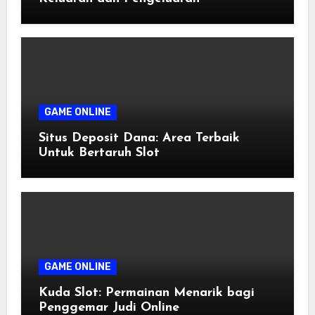
GAME ONLINE
Situs Deposit Dana: Area Terbaik
Untuk Bertaruh Slot
GAME ONLINE
Kuda Slot: Permainan Menarik bagi
Penggemar Judi Online