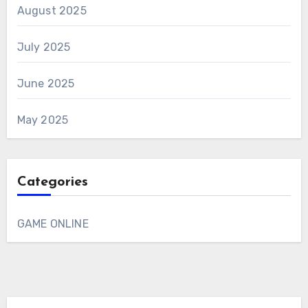
August 2025
July 2025
June 2025
May 2025
Categories
GAME ONLINE