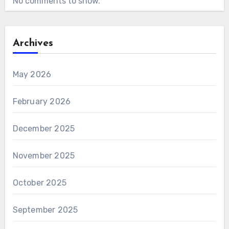
No comments to show.
Archives
May 2026
February 2026
December 2025
November 2025
October 2025
September 2025