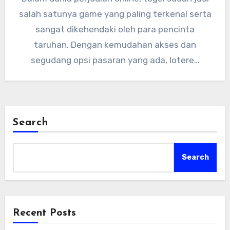
salah satunya game yang paling terkenal serta
sangat dikehendaki oleh para pencinta
taruhan. Dengan kemudahan akses dan
segudang opsi pasaran yang ada, lotere…
Search
Search
Recent Posts