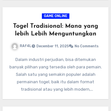
GAME ONLINE
Togel Tradisional: Mana yang
lebih Lebih Menguntungkan
RAf4L
December 11, 2025
No Comments
Dalam industri perjudian, bisa ditemukan
banyak pilihan yang tersedia oleh para pemain.
Salah satu yang semakin populer adalah
permainan togel, baik itu dalam format
tradisional atau yang lebih modern,
contohnya…