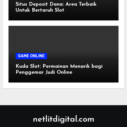
Situs Deposit Dana: Area Terbaik
Untuk Bertaruh Slot
GAME ONLINE
Kuda Slot: Permainan Menarik bagi
Penggemar Judi Online
netlitdigital.com