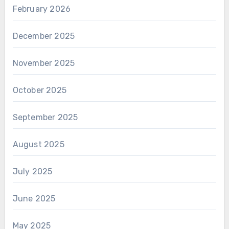
February 2026
December 2025
November 2025
October 2025
September 2025
August 2025
July 2025
June 2025
May 2025