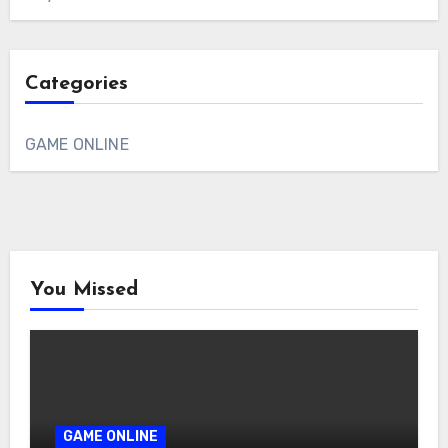
Categories
GAME ONLINE
You Missed
GAME ONLINE