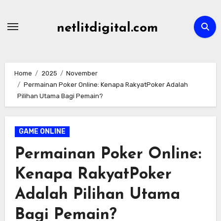
Skip
to
netlitdigital.com
content
Home
2025
November
Permainan Poker Online: Kenapa RakyatPoker Adalah
Pilihan Utama Bagi Pemain?
GAME ONLINE
Permainan Poker Online:
Kenapa RakyatPoker
Adalah Pilihan Utama
Bagi Pemain?