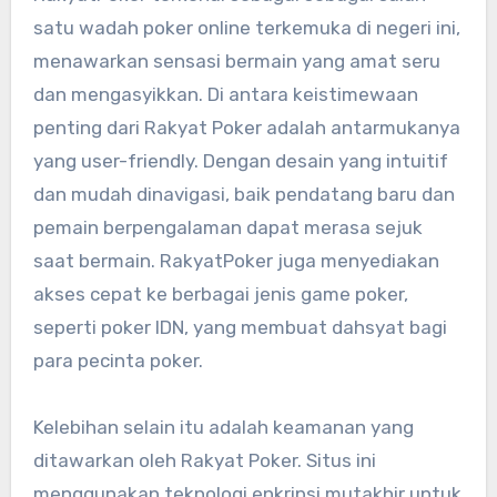
satu wadah poker online terkemuka di negeri ini,
menawarkan sensasi bermain yang amat seru
dan mengasyikkan. Di antara keistimewaan
penting dari Rakyat Poker adalah antarmukanya
yang user-friendly. Dengan desain yang intuitif
dan mudah dinavigasi, baik pendatang baru dan
pemain berpengalaman dapat merasa sejuk
saat bermain. RakyatPoker juga menyediakan
akses cepat ke berbagai jenis game poker,
seperti poker IDN, yang membuat dahsyat bagi
para pecinta poker.
Kelebihan selain itu adalah keamanan yang
ditawarkan oleh Rakyat Poker. Situs ini
menggunakan teknologi enkripsi mutakhir untuk