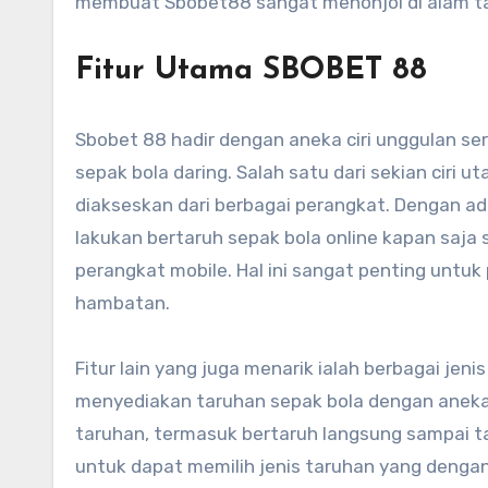
membuat Sbobet88 sangat menonjol di alam tar
Fitur Utama SBOBET 88
Sbobet 88 hadir dengan aneka ciri unggulan s
sepak bola daring. Salah satu dari sekian ciri
diakseskan dari berbagai perangkat. Dengan a
lakukan bertaruh sepak bola online kapan saja
perangkat mobile. Hal ini sangat penting untu
hambatan.
Fitur lain yang juga menarik ialah berbagai je
menyediakan taruhan sepak bola dengan aneka 
taruhan, termasuk bertaruh langsung sampai ta
untuk dapat memilih jenis taruhan yang dengan 