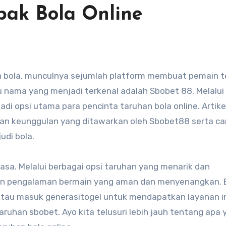
pak Bola Online
 nama yang menjadi terkenal adalah Sbobet 88. Melalui f
i opsi utama para pencinta taruhan bola online. Artikel
an keunggulan yang ditawarkan oleh Sbobet88 serta ca
udi bola.
iasa. Melalui berbagai opsi taruhan yang menarik dan
jamin pengalaman bermain yang aman dan menyenangkan.
 atau masuk generasitogel untuk mendapatkan layanan in
ruhan sbobet. Ayo kita telusuri lebih jauh tentang apa 