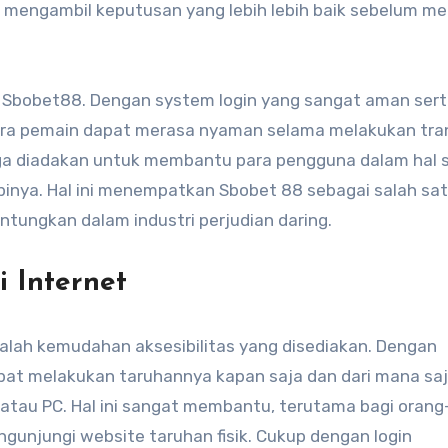
at mengambil keputusan yang lebih lebih baik sebelum m
Sbobet88. Dengan system login yang sangat aman ser
ra pemain dapat merasa nyaman selama melakukan tran
ga diadakan untuk membantu para pengguna dalam hal 
inya. Hal ini menempatkan Sbobet 88 sebagai salah sa
ntungkan dalam industri perjudian daring.
 Internet
dalah kemudahan aksesibilitas yang disediakan. Dengan
pat melakukan taruhannya kapan saja dan dari mana sa
tau PC. Hal ini sangat membantu, terutama bagi orang
ngunjungi website taruhan fisik. Cukup dengan login