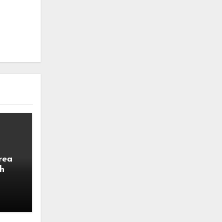
rea
h