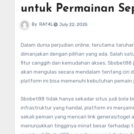
untuk Permainan Se
By
RAf4L
July 22, 2025
Dalam dunia perjudian online, terutama taruhan bola, munculnya sejumlah platform membuat pemain terus
dimanjakan dengan pilihan yang ada. Salah satu
fitur canggih dan kemudahan akses, Sbobet88 jad
akan mengulas secara mendalam tentang ciri d
platform ini bisa memenuhi kebutuhan pemain j
Sbobet88 tidak hanya sekadar situs judi bola b
infrastruktur yang handal, platform ini men
sekali pemain yang mencari link generasitogel
menunjukkan tingginya minat besar terhadap ta