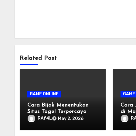
Related Post
GAME ONLINE
GAME
Cara Bijak Menentukan
Cara 
Situs Togel Terpercaya
di Ma
Penge
RAf4L
R
May 2, 2026