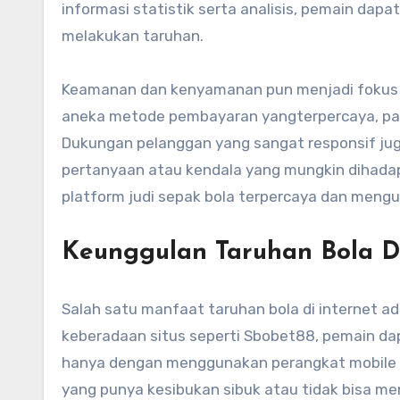
informasi statistik serta analisis, pemain dap
melakukan taruhan.
Keamanan dan kenyamanan pun menjadi fokus 
aneka metode pembayaran yangterpercaya, pa
Dukungan pelanggan yang sangat responsif ju
pertanyaan atau kendala yang mungkin dihadap
platform judi sepak bola terpercaya dan mengu
Keunggulan Taruhan Bola Di
Salah satu manfaat taruhan bola di internet a
keberadaan situs seperti Sbobet88, pemain da
hanya dengan menggunakan perangkat mobile a
yang punya kesibukan sibuk atau tidak bisa me