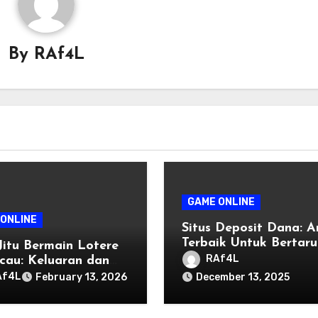
By
RAf4L
GAME ONLINE
 ONLINE
Situs Deposit Dana: A
Terbaik Untuk Bertaru
Jitu Bermain Lotere
Slot
RAf4L
cau: Keluaran dan
luaran
Af4L
February 13, 2026
December 13, 2025