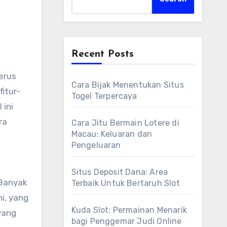
Recent Posts
Cara Bijak Menentukan Situs
itur-
Togel Terpercaya
 ini
ra
Cara Jitu Bermain Lotere di
Macau: Keluaran dan
Pengeluaran
Situs Deposit Dana: Area
 Banyak
Terbaik Untuk Bertaruh Slot
i, yang
Kuda Slot: Permainan Menarik
yang
bagi Penggemar Judi Online