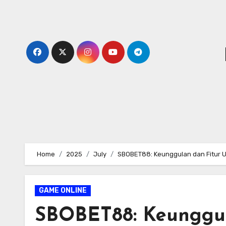
Skip
to
content
Home
2025
July
SBOBET88: Keunggulan dan Fitur 
GAME ONLINE
SBOBET88: Keunggul