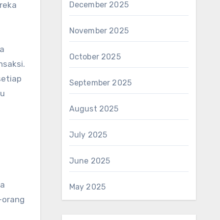
ereka
December 2025
November 2025
ta
October 2025
saksi.
setiap
September 2025
tu
August 2025
July 2025
June 2025
ja
May 2025
-orang