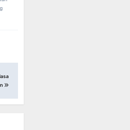
ng
Masa
an