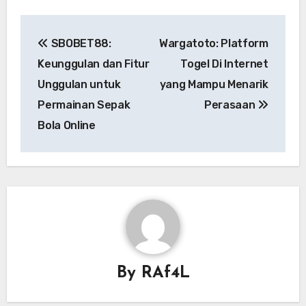
Post
SBOBET88:
Wargatoto: Platform
navigation
Keunggulan dan Fitur
Togel Di Internet
Unggulan untuk
yang Mampu Menarik
Permainan Sepak
Perasaan
Bola Online
By
RAf4L