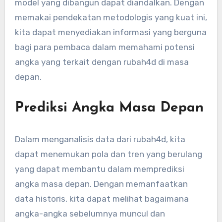
model yang dibangun dapat diandalkan. Dengan
memakai pendekatan metodologis yang kuat ini,
kita dapat menyediakan informasi yang berguna
bagi para pembaca dalam memahami potensi
angka yang terkait dengan rubah4d di masa
depan.
Prediksi Angka Masa Depan
Dalam menganalisis data dari rubah4d, kita
dapat menemukan pola dan tren yang berulang
yang dapat membantu dalam memprediksi
angka masa depan. Dengan memanfaatkan
data historis, kita dapat melihat bagaimana
angka-angka sebelumnya muncul dan