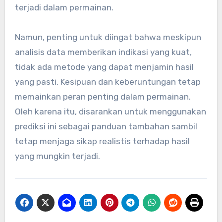
terjadi dalam permainan.
Namun, penting untuk diingat bahwa meskipun
analisis data memberikan indikasi yang kuat,
tidak ada metode yang dapat menjamin hasil
yang pasti. Kesipuan dan keberuntungan tetap
memainkan peran penting dalam permainan.
Oleh karena itu, disarankan untuk menggunakan
prediksi ini sebagai panduan tambahan sambil
tetap menjaga sikap realistis terhadap hasil
yang mungkin terjadi.