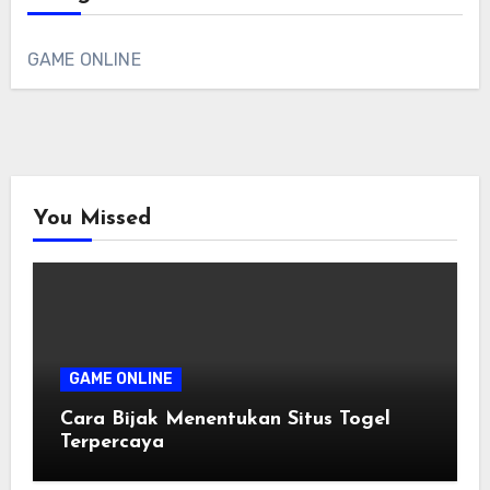
GAME ONLINE
You Missed
GAME ONLINE
Cara Bijak Menentukan Situs Togel
Terpercaya