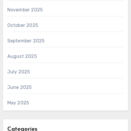
November 2025
October 2025
September 2025
August 2025
July 2025
June 2025
May 2025
Categories