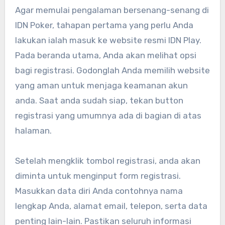
Agar memulai pengalaman bersenang-senang di
IDN Poker, tahapan pertama yang perlu Anda
lakukan ialah masuk ke website resmi IDN Play.
Pada beranda utama, Anda akan melihat opsi
bagi registrasi. Godonglah Anda memilih website
yang aman untuk menjaga keamanan akun
anda. Saat anda sudah siap, tekan button
registrasi yang umumnya ada di bagian di atas
halaman.
Setelah mengklik tombol registrasi, anda akan
diminta untuk menginput form registrasi.
Masukkan data diri Anda contohnya nama
lengkap Anda, alamat email, telepon, serta data
penting lain-lain. Pastikan seluruh informasi