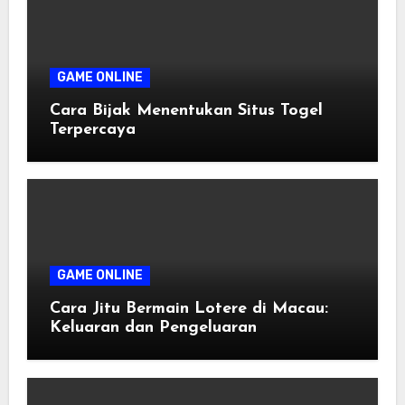
GAME ONLINE
Cara Bijak Menentukan Situs Togel
Terpercaya
GAME ONLINE
Cara Jitu Bermain Lotere di Macau:
Keluaran dan Pengeluaran