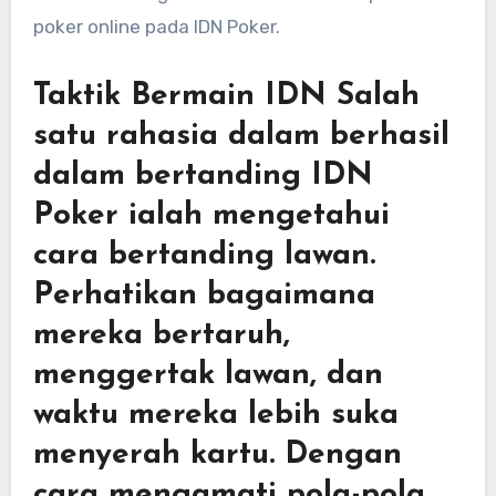
poker online pada IDN Poker.
Taktik Bermain IDN Salah
satu rahasia dalam berhasil
dalam bertanding IDN
Poker ialah mengetahui
cara bertanding lawan.
Perhatikan bagaimana
mereka bertaruh,
menggertak lawan, dan
waktu mereka lebih suka
menyerah kartu. Dengan
cara mengamati pola-pola