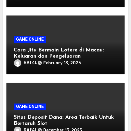
GAME ONLINE
Cara Jitu Bermain Lotere di Macau:
Keluaran dan Pengeluaran
RAf4L
February 13, 2026
GAME ONLINE
Situs Deposit Dana: Area Terbaik Untuk
Bertaruh Slot
RAf4L
December 13, 2025