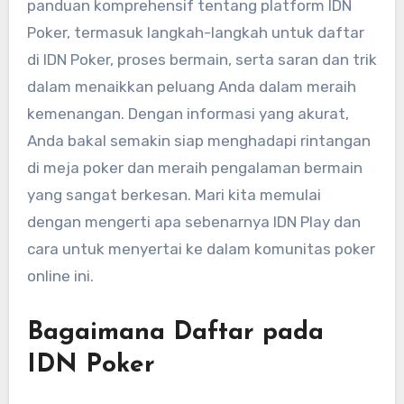
panduan komprehensif tentang platform IDN
Poker, termasuk langkah-langkah untuk daftar
di IDN Poker, proses bermain, serta saran dan trik
dalam menaikkan peluang Anda dalam meraih
kemenangan. Dengan informasi yang akurat,
Anda bakal semakin siap menghadapi rintangan
di meja poker dan meraih pengalaman bermain
yang sangat berkesan. Mari kita memulai
dengan mengerti apa sebenarnya IDN Play dan
cara untuk menyertai ke dalam komunitas poker
online ini.
Bagaimana Daftar pada
IDN Poker