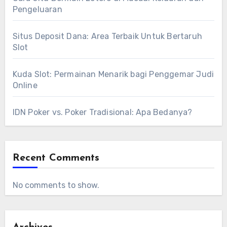
Pengeluaran
Situs Deposit Dana: Area Terbaik Untuk Bertaruh
Slot
Kuda Slot: Permainan Menarik bagi Penggemar Judi
Online
IDN Poker vs. Poker Tradisional: Apa Bedanya?
Recent Comments
No comments to show.