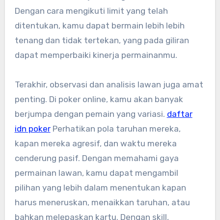
Dengan cara mengikuti limit yang telah
ditentukan, kamu dapat bermain lebih lebih
tenang dan tidak tertekan, yang pada giliran
dapat memperbaiki kinerja permainanmu.
Terakhir, observasi dan analisis lawan juga amat
penting. Di poker online, kamu akan banyak
berjumpa dengan pemain yang variasi.
daftar
idn poker
Perhatikan pola taruhan mereka,
kapan mereka agresif, dan waktu mereka
cenderung pasif. Dengan memahami gaya
permainan lawan, kamu dapat mengambil
pilihan yang lebih dalam menentukan kapan
harus meneruskan, menaikkan taruhan, atau
bahkan melepaskan kartu. Dengan skill,