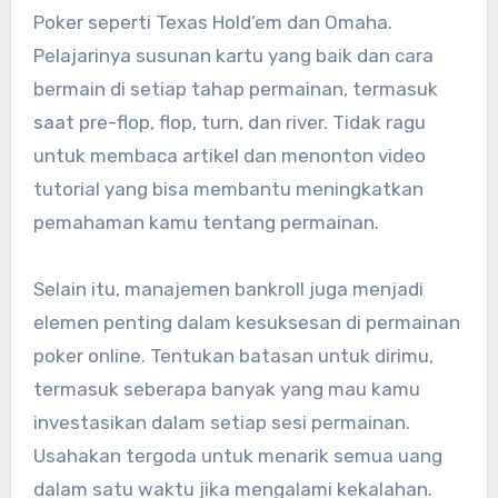
Poker seperti Texas Hold’em dan Omaha.
Pelajarinya susunan kartu yang baik dan cara
bermain di setiap tahap permainan, termasuk
saat pre-flop, flop, turn, dan river. Tidak ragu
untuk membaca artikel dan menonton video
tutorial yang bisa membantu meningkatkan
pemahaman kamu tentang permainan.
Selain itu, manajemen bankroll juga menjadi
elemen penting dalam kesuksesan di permainan
poker online. Tentukan batasan untuk dirimu,
termasuk seberapa banyak yang mau kamu
investasikan dalam setiap sesi permainan.
Usahakan tergoda untuk menarik semua uang
dalam satu waktu jika mengalami kekalahan.