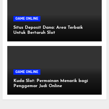
GAME ONLINE
Situs Deposit Dana: Area Terbaik
Untuk Bertaruh Slot
GAME ONLINE
Kuda Slot: Permainan Menarik bagi
Penggemar Judi Online