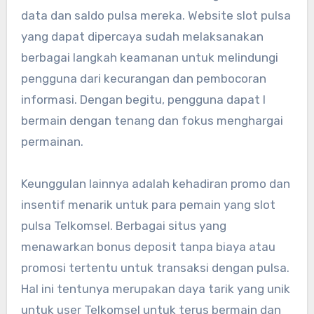
data dan saldo pulsa mereka. Website slot pulsa
yang dapat dipercaya sudah melaksanakan
berbagai langkah keamanan untuk melindungi
pengguna dari kecurangan dan pembocoran
informasi. Dengan begitu, pengguna dapat l
bermain dengan tenang dan fokus menghargai
permainan.
Keunggulan lainnya adalah kehadiran promo dan
insentif menarik untuk para pemain yang slot
pulsa Telkomsel. Berbagai situs yang
menawarkan bonus deposit tanpa biaya atau
promosi tertentu untuk transaksi dengan pulsa.
Hal ini tentunya merupakan daya tarik yang unik
untuk user Telkomsel untuk terus bermain dan