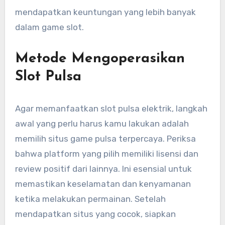
mendapatkan keuntungan yang lebih banyak
dalam game slot.
Metode Mengoperasikan
Slot Pulsa
Agar memanfaatkan slot pulsa elektrik, langkah
awal yang perlu harus kamu lakukan adalah
memilih situs game pulsa terpercaya. Periksa
bahwa platform yang pilih memiliki lisensi dan
review positif dari lainnya. Ini esensial untuk
memastikan keselamatan dan kenyamanan
ketika melakukan permainan. Setelah
mendapatkan situs yang cocok, siapkan