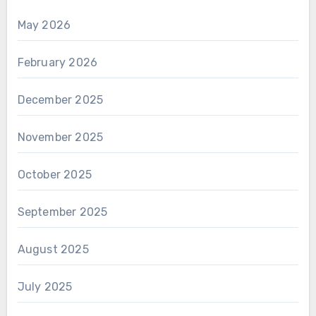
May 2026
February 2026
December 2025
November 2025
October 2025
September 2025
August 2025
July 2025