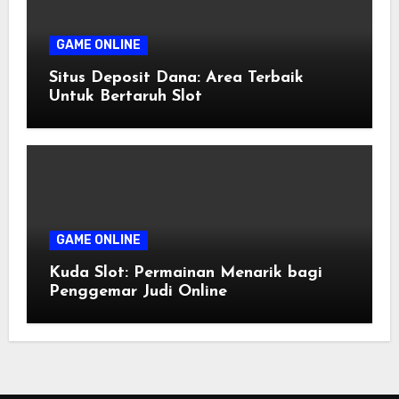
GAME ONLINE
Situs Deposit Dana: Area Terbaik
Untuk Bertaruh Slot
GAME ONLINE
Kuda Slot: Permainan Menarik bagi
Penggemar Judi Online