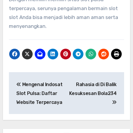
terpercaya, serunya pengalaman bermain slot
slot Anda bisa menjadi lebih aman aman serta
menyenangkan.
Post
Mengenal Indosat
Rahasia di Di Balik
navigation
Slot Pulsa: Daftar
Kesuksesan Bola234
Website Terpercaya