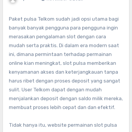
Paket pulsa Telkom sudah jadi opsi utama bagi
banyak banyak pengguna para pengguna ingin
merasakan pengalaman slot dengan cara
mudah serta praktis. Di dalam era modern saat
ini, dimana permintaan terhadap permainan
online kian meningkat, slot pulsa memberikan
kenyamanan akses dan keterjangkauan tanpa
harus ribet dengan proses deposit yang sangat
sulit. User Telkom dapat dengan mudah
menjalankan deposit dengan saldo milik mereka,
membuat proses lebih cepat dan dan efektif.
Tidak hanya itu, website permainan slot pulsa