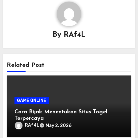
By
RAf4L
Related Post
GAME ONLINE
Cara Bijak Menentukan Situs Togel
Terpercaya
RAf4L
May 2, 2026