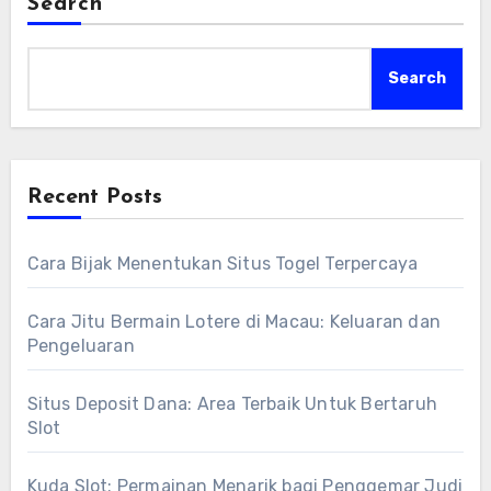
Search
Search
Recent Posts
Cara Bijak Menentukan Situs Togel Terpercaya
Cara Jitu Bermain Lotere di Macau: Keluaran dan
Pengeluaran
Situs Deposit Dana: Area Terbaik Untuk Bertaruh
Slot
Kuda Slot: Permainan Menarik bagi Penggemar Judi