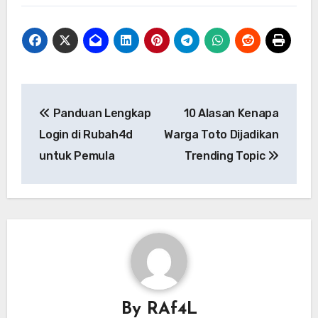
Post
Panduan Lengkap
10 Alasan Kenapa
navigation
Login di Rubah4d
Warga Toto Dijadikan
untuk Pemula
Trending Topic
By
RAf4L