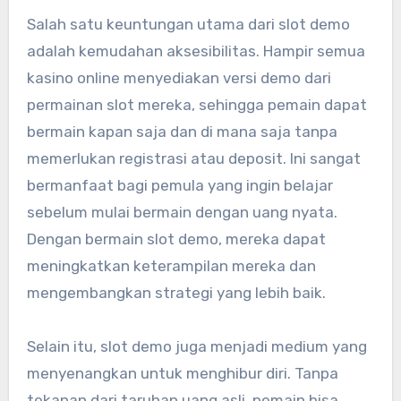
Salah satu keuntungan utama dari slot demo
adalah kemudahan aksesibilitas. Hampir semua
kasino online menyediakan versi demo dari
permainan slot mereka, sehingga pemain dapat
bermain kapan saja dan di mana saja tanpa
memerlukan registrasi atau deposit. Ini sangat
bermanfaat bagi pemula yang ingin belajar
sebelum mulai bermain dengan uang nyata.
Dengan bermain slot demo, mereka dapat
meningkatkan keterampilan mereka dan
mengembangkan strategi yang lebih baik.
Selain itu, slot demo juga menjadi medium yang
menyenangkan untuk menghibur diri. Tanpa
tekanan dari taruhan uang asli, pemain bisa