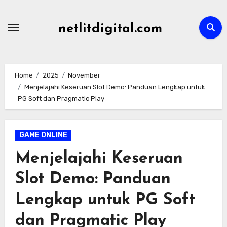
Skip
to
netlitdigital.com
content
Home
2025
November
Menjelajahi Keseruan Slot Demo: Panduan Lengkap untuk
PG Soft dan Pragmatic Play
GAME ONLINE
Menjelajahi Keseruan
Slot Demo: Panduan
Lengkap untuk PG Soft
dan Pragmatic Play