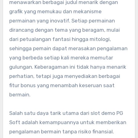
menawarkan berbagai judul menarik dengan
grafik yang memukau dan mekanisme
permainan yang inovatif. Setiap permainan
dirancang dengan tema yang beragam, mulai
dari petualangan fantasi hingga mitologi,
sehingga pemain dapat merasakan pengalaman
yang berbeda setiap kali mereka memutar
gulungan. Keberagaman ini tidak hanya menarik
perhatian, tetapi juga menyediakan berbagai
fitur bonus yang menambah keseruan saat
bermain.
Salah satu daya tarik utama dari slot demo PG
Soft adalah kemampuannya untuk memberikan
pengalaman bermain tanpa risiko finansial.