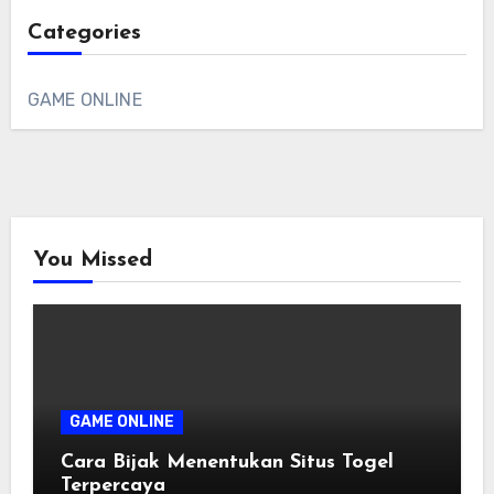
Categories
GAME ONLINE
You Missed
GAME ONLINE
Cara Bijak Menentukan Situs Togel
Terpercaya