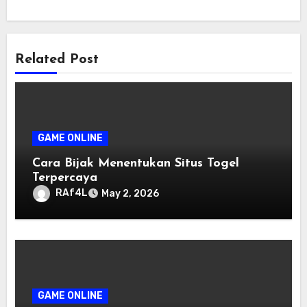
Related Post
GAME ONLINE
Cara Bijak Menentukan Situs Togel
Terpercaya
RAf4L
May 2, 2026
GAME ONLINE