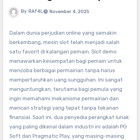
By
RAf4L
November 4, 2025
Dalam dunia perjudian online yang semakin
berkembang, mesin slot telah menjadi salah
satu favorit di kalangan pemain. Slot demo
menawarkan kesempatan bagi pemain untuk
mencoba berbagai permainan tanpa harus
mempertaruhkan uang sungguhan. Ini sangat
menguntungkan, terutama bagi pemula yang
ingin memahami mekanisme permainan dan
mencari strategi yang tepat tanpa tekanan
finansial. Saat ini, dua penyedia perangkat lunak
yang paling dikenal dalam industri ini adalah PG
Soft dan Pragmatic Play, yang masing-masing