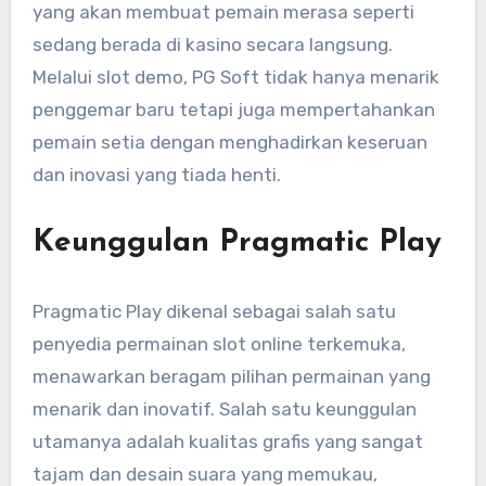
yang akan membuat pemain merasa seperti
sedang berada di kasino secara langsung.
Melalui slot demo, PG Soft tidak hanya menarik
penggemar baru tetapi juga mempertahankan
pemain setia dengan menghadirkan keseruan
dan inovasi yang tiada henti.
Keunggulan Pragmatic Play
Pragmatic Play dikenal sebagai salah satu
penyedia permainan slot online terkemuka,
menawarkan beragam pilihan permainan yang
menarik dan inovatif. Salah satu keunggulan
utamanya adalah kualitas grafis yang sangat
tajam dan desain suara yang memukau,