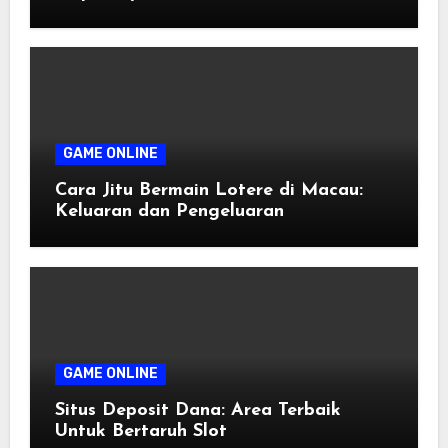
GAME ONLINE
Cara Jitu Bermain Lotere di Macau:
Keluaran dan Pengeluaran
GAME ONLINE
Situs Deposit Dana: Area Terbaik
Untuk Bertaruh Slot