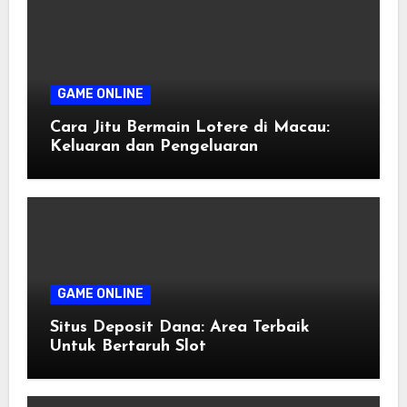
GAME ONLINE
Cara Jitu Bermain Lotere di Macau:
Keluaran dan Pengeluaran
GAME ONLINE
Situs Deposit Dana: Area Terbaik
Untuk Bertaruh Slot