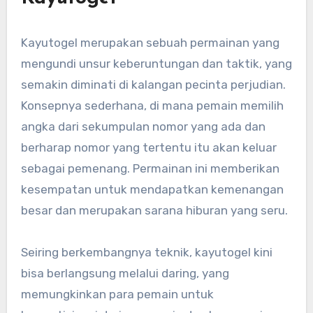
Kayutogel merupakan sebuah permainan yang
mengundi unsur keberuntungan dan taktik, yang
semakin diminati di kalangan pecinta perjudian.
Konsepnya sederhana, di mana pemain memilih
angka dari sekumpulan nomor yang ada dan
berharap nomor yang tertentu itu akan keluar
sebagai pemenang. Permainan ini memberikan
kesempatan untuk mendapatkan kemenangan
besar dan merupakan sarana hiburan yang seru.
Seiring berkembangnya teknik, kayutogel kini
bisa berlangsung melalui daring, yang
memungkinkan para pemain untuk