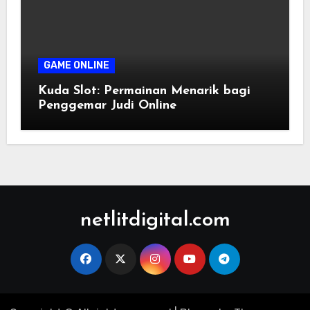
GAME ONLINE
Kuda Slot: Permainan Menarik bagi
Penggemar Judi Online
netlitdigital.com