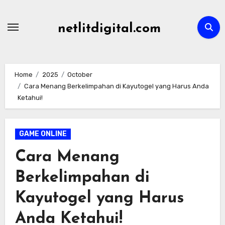
Skip
to
netlitdigital.com
content
Home
2025
October
Cara Menang Berkelimpahan di Kayutogel yang Harus Anda
Ketahui!
GAME ONLINE
Cara Menang
Berkelimpahan di
Kayutogel yang Harus
Anda Ketahui!