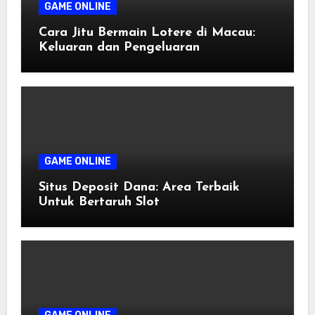
GAME ONLINE
Cara Jitu Bermain Lotere di Macau:
Keluaran dan Pengeluaran
GAME ONLINE
Situs Deposit Dana: Area Terbaik
Untuk Bertaruh Slot