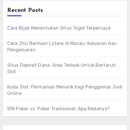
Recent Posts
Cara Bijak Menentukan Situs Togel Terpercaya
Cara Jitu Bermain Lotere di Macau: Keluaran dan
Pengeluaran
Situs Deposit Dana: Area Terbaik Untuk Bertaruh
Slot
Kuda Slot: Permainan Menarik bagi Penggemar Judi
Online
IDN Poker vs. Poker Tradisional: Apa Bedanya?