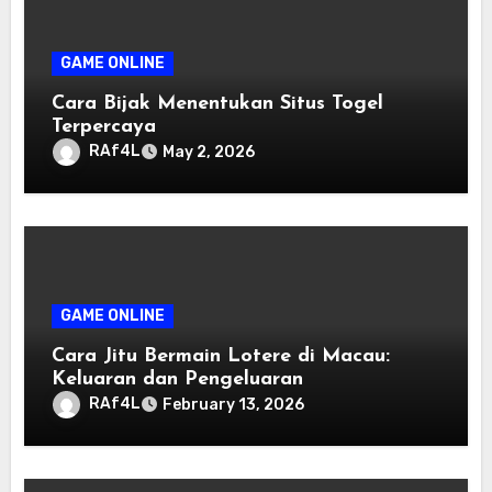
GAME ONLINE
Cara Bijak Menentukan Situs Togel
Terpercaya
RAf4L
May 2, 2026
GAME ONLINE
Cara Jitu Bermain Lotere di Macau:
Keluaran dan Pengeluaran
RAf4L
February 13, 2026