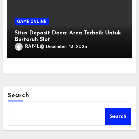
GAME ONLINE
Situs Deposit Dana: Area Terbaik Untuk
Bertaruh Slot
RAf4L
December 13, 2025
Search
Search