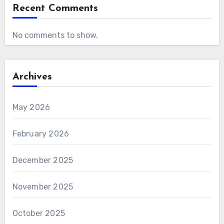
Recent Comments
No comments to show.
Archives
May 2026
February 2026
December 2025
November 2025
October 2025