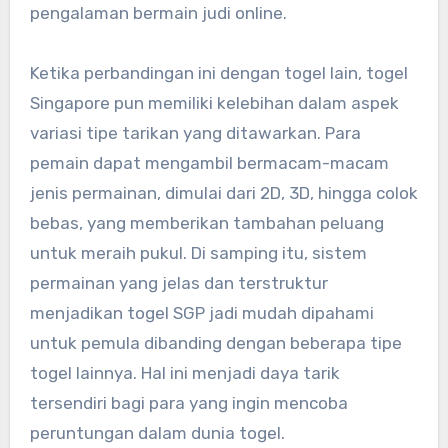
pengalaman bermain judi online.
Ketika perbandingan ini dengan togel lain, togel
Singapore pun memiliki kelebihan dalam aspek
variasi tipe tarikan yang ditawarkan. Para
pemain dapat mengambil bermacam-macam
jenis permainan, dimulai dari 2D, 3D, hingga colok
bebas, yang memberikan tambahan peluang
untuk meraih pukul. Di samping itu, sistem
permainan yang jelas dan terstruktur
menjadikan togel SGP jadi mudah dipahami
untuk pemula dibanding dengan beberapa tipe
togel lainnya. Hal ini menjadi daya tarik
tersendiri bagi para yang ingin mencoba
peruntungan dalam dunia togel.