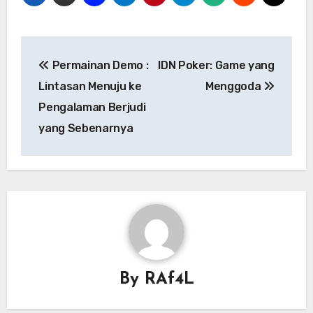
Post
Permainan Demo :
IDN Poker: Game yang
navigation
Lintasan Menuju ke
Menggoda
Pengalaman Berjudi
yang Sebenarnya
By
RAf4L