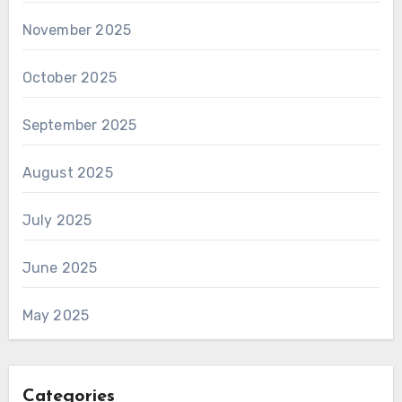
November 2025
October 2025
September 2025
August 2025
July 2025
June 2025
May 2025
Categories