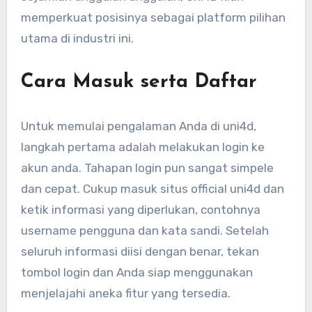
memperkuat posisinya sebagai platform pilihan
utama di industri ini.
Cara Masuk serta Daftar
Untuk memulai pengalaman Anda di uni4d,
langkah pertama adalah melakukan login ke
akun anda. Tahapan login pun sangat simpele
dan cepat. Cukup masuk situs official uni4d dan
ketik informasi yang diperlukan, contohnya
username pengguna dan kata sandi. Setelah
seluruh informasi diisi dengan benar, tekan
tombol login dan Anda siap menggunakan
menjelajahi aneka fitur yang tersedia.