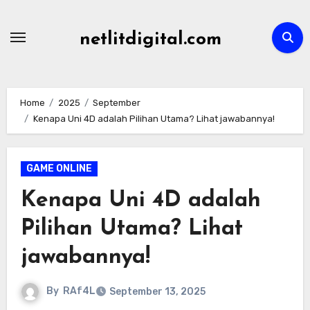
Skip
to
netlitdigital.com
content
Home
2025
September
Kenapa Uni 4D adalah Pilihan Utama? Lihat jawabannya!
GAME ONLINE
Kenapa Uni 4D adalah
Pilihan Utama? Lihat
jawabannya!
By
RAf4L
September 13, 2025