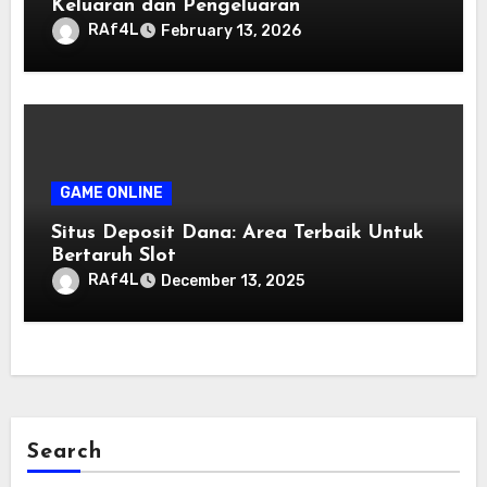
Keluaran dan Pengeluaran
RAf4L
February 13, 2026
GAME ONLINE
Situs Deposit Dana: Area Terbaik Untuk
Bertaruh Slot
RAf4L
December 13, 2025
Search