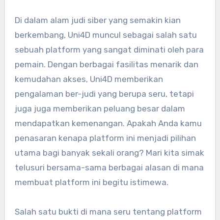
Di dalam alam judi siber yang semakin kian
berkembang, Uni4D muncul sebagai salah satu
sebuah platform yang sangat diminati oleh para
pemain. Dengan berbagai fasilitas menarik dan
kemudahan akses, Uni4D memberikan
pengalaman ber-judi yang berupa seru, tetapi
juga juga memberikan peluang besar dalam
mendapatkan kemenangan. Apakah Anda kamu
penasaran kenapa platform ini menjadi pilihan
utama bagi banyak sekali orang? Mari kita simak
telusuri bersama-sama berbagai alasan di mana
membuat platform ini begitu istimewa.
Salah satu bukti di mana seru tentang platform