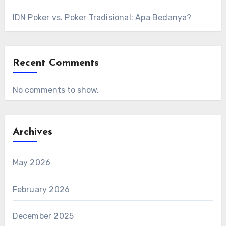
IDN Poker vs. Poker Tradisional: Apa Bedanya?
Recent Comments
No comments to show.
Archives
May 2026
February 2026
December 2025