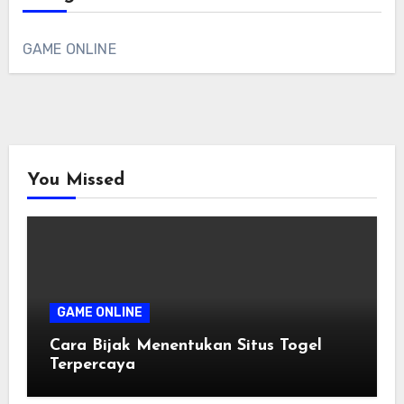
GAME ONLINE
You Missed
GAME ONLINE
Cara Bijak Menentukan Situs Togel
Terpercaya