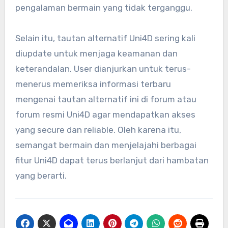
pengalaman bermain yang tidak terganggu.
Selain itu, tautan alternatif Uni4D sering kali
diupdate untuk menjaga keamanan dan
keterandalan. User dianjurkan untuk terus-
menerus memeriksa informasi terbaru
mengenai tautan alternatif ini di forum atau
forum resmi Uni4D agar mendapatkan akses
yang secure dan reliable. Oleh karena itu,
semangat bermain dan menjelajahi berbagai
fitur Uni4D dapat terus berlanjut dari hambatan
yang berarti.