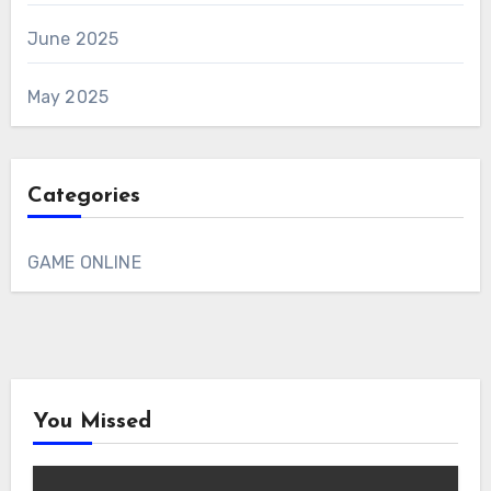
June 2025
May 2025
Categories
GAME ONLINE
You Missed