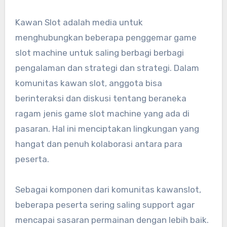
Kawan Slot adalah media untuk
menghubungkan beberapa penggemar game
slot machine untuk saling berbagi berbagi
pengalaman dan strategi dan strategi. Dalam
komunitas kawan slot, anggota bisa
berinteraksi dan diskusi tentang beraneka
ragam jenis game slot machine yang ada di
pasaran. Hal ini menciptakan lingkungan yang
hangat dan penuh kolaborasi antara para
peserta.
Sebagai komponen dari komunitas kawanslot,
beberapa peserta sering saling support agar
mencapai sasaran permainan dengan lebih baik.