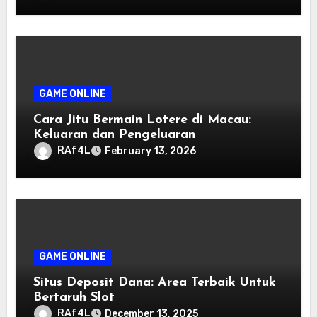
GAME ONLINE
Cara Jitu Bermain Lotere di Macau:
Keluaran dan Pengeluaran
RAf4L
February 13, 2026
GAME ONLINE
Situs Deposit Dana: Area Terbaik Untuk
Bertaruh Slot
RAf4L
December 13, 2025