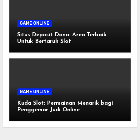
GAME ONLINE
Situs Deposit Dana: Area Terbaik
Untuk Bertaruh Slot
GAME ONLINE
Kuda Slot: Permainan Menarik bagi
Penggemar Judi Online