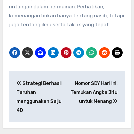
rintangan dalam permainan. Perhatikan,
kemenangan bukan hanya tentang nasib, tetapi
juga tentang ilmu serta taktik yang tepat.
Post
Strategi Berhasil
Nomor SDY Hari Ini:
navigation
Taruhan
Temukan Angka Jitu
menggunakan Salju
untuk Menang
4D