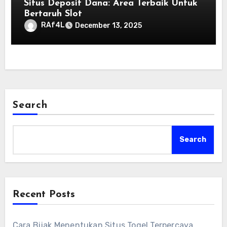
Situs Deposit Dana: Area Terbaik Untuk
Bertaruh Slot
RAf4L
December 13, 2025
Search
Search
Recent Posts
Cara Bijak Menentukan Situs Togel Terpercaya