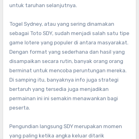
untuk taruhan selanjutnya.
Togel Sydney, atau yang sering dinamakan
sebagai Toto SDY, sudah menjadi salah satu tipe
game lotere yang populer di antara masyarakat.
Dengan format yang sederhana dan hasil yang
disampaikan secara rutin, banyak orang orang
berminat untuk mencoba peruntungan mereka.
Di samping itu, banyaknya info juga strategi
bertaruh yang tersedia juga menjadikan
permainan ini ini semakin menawankan bagi
peserta.
Pengundian langsung SDY merupakan momen
yang paling ketika angka keluar ditarik