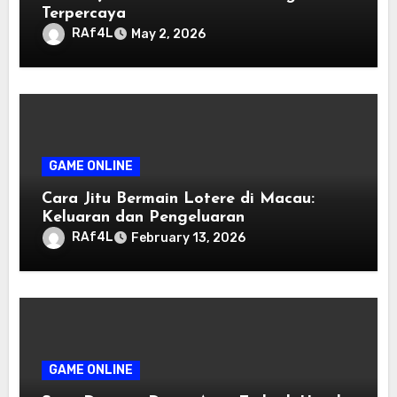
Terpercaya
RAf4L
May 2, 2026
GAME ONLINE
Cara Jitu Bermain Lotere di Macau:
Keluaran dan Pengeluaran
RAf4L
February 13, 2026
GAME ONLINE