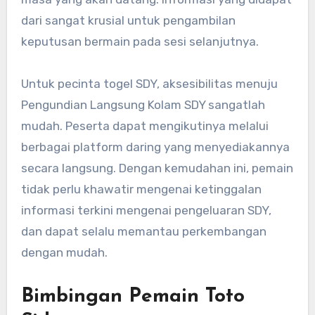
dari sangat krusial untuk pengambilan
keputusan bermain pada sesi selanjutnya.
Untuk pecinta togel SDY, aksesibilitas menuju
Pengundian Langsung Kolam SDY sangatlah
mudah. Peserta dapat mengikutinya melalui
berbagai platform daring yang menyediakannya
secara langsung. Dengan kemudahan ini, pemain
tidak perlu khawatir mengenai ketinggalan
informasi terkini mengenai pengeluaran SDY,
dan dapat selalu memantau perkembangan
dengan mudah.
Bimbingan Pemain Toto