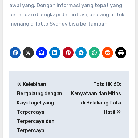
awal yang. Dengan informasi yang tepat yang
benar dan dilengkapi dari intuisi, peluang untuk
menang di lotto Sydney bisa bertambah.
Post
Kelebihan
Toto HK 6D:
navigation
Bergabung dengan
Kenyataan dan Mitos
Kayutogel yang
di Belakang Data
Terpercaya
Hasil
Terpercaya dan
Terpercaya