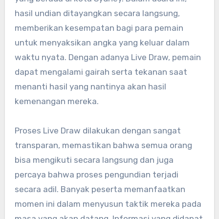
hasil undian ditayangkan secara langsung,
memberikan kesempatan bagi para pemain
untuk menyaksikan angka yang keluar dalam
waktu nyata. Dengan adanya Live Draw, pemain
dapat mengalami gairah serta tekanan saat
menanti hasil yang nantinya akan hasil
kemenangan mereka.
Proses Live Draw dilakukan dengan sangat
transparan, memastikan bahwa semua orang
bisa mengikuti secara langsung dan juga
percaya bahwa proses pengundian terjadi
secara adil. Banyak peserta memanfaatkan
momen ini dalam menyusun taktik mereka pada
masa yang akan datang. Informasi yang didapat