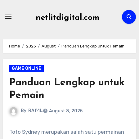
Skip
to
netlitdigital.com
content
Home
2025
August
Panduan Lengkap untuk Pemain
GAME ONLINE
Panduan Lengkap untuk
Pemain
By
RAf4L
August 8, 2025
Toto Sydney merupakan salah satu permainan