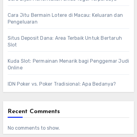
Cara Jitu Bermain Lotere di Macau: Keluaran dan
Pengeluaran
Situs Deposit Dana: Area Terbaik Untuk Bertaruh
Slot
Kuda Slot: Permainan Menarik bagi Penggemar Judi
Online
IDN Poker vs. Poker Tradisional: Apa Bedanya?
Recent Comments
No comments to show.