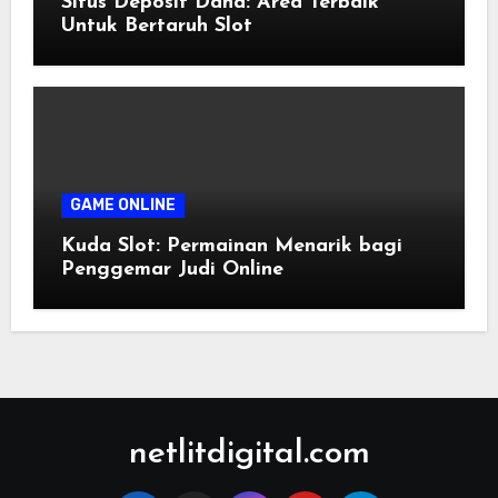
Situs Deposit Dana: Area Terbaik
Untuk Bertaruh Slot
GAME ONLINE
Kuda Slot: Permainan Menarik bagi
Penggemar Judi Online
netlitdigital.com