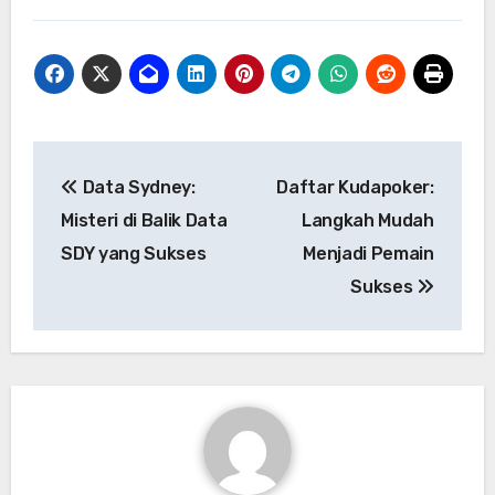
Post
Data Sydney:
Daftar Kudapoker:
navigation
Misteri di Balik Data
Langkah Mudah
SDY yang Sukses
Menjadi Pemain
Sukses