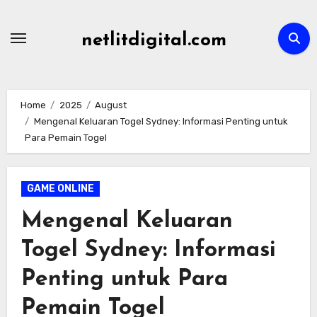
Skip
to
netlitdigital.com
content
Home
2025
August
Mengenal Keluaran Togel Sydney: Informasi Penting untuk
Para Pemain Togel
GAME ONLINE
Mengenal Keluaran
Togel Sydney: Informasi
Penting untuk Para
Pemain Togel