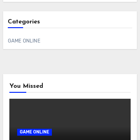
Categories
GAME ONLINE
You Missed
GAME ONLINE