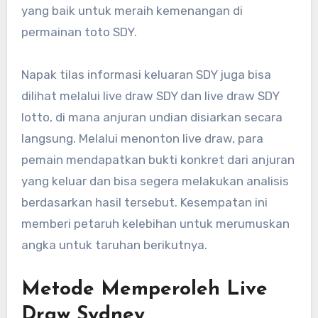
yang baik untuk meraih kemenangan di
permainan toto SDY.
Napak tilas informasi keluaran SDY juga bisa
dilihat melalui live draw SDY dan live draw SDY
lotto, di mana anjuran undian disiarkan secara
langsung. Melalui menonton live draw, para
pemain mendapatkan bukti konkret dari anjuran
yang keluar dan bisa segera melakukan analisis
berdasarkan hasil tersebut. Kesempatan ini
memberi petaruh kelebihan untuk merumuskan
angka untuk taruhan berikutnya.
Metode Memperoleh Live
Draw Sydney