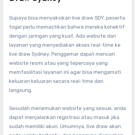
Supaya bisa menyaksikan live draw SDY, peserta
togel perlu memastikan bahwa mereka konektif
dengan jaringan yang kuat. Ada website dan
layanan yang menyediakan akses real-time ke
live draw Sydney. Penggemar dapat mencari
website resmi atau yang tepercaya yang
memfasilitasi layanan ini agar bisa mengamati
keluaran keluaran secara real-time dan
langsung.
Sesudah menemukan website yang sesuai, anda
dapat menjalankan registrasi atau masuk jika
sudah memiliki akun. Umumnya, live draw akan