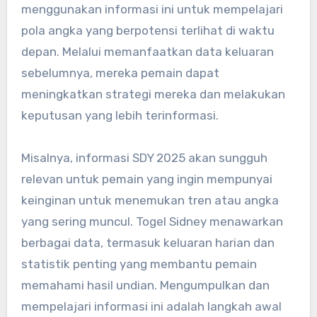
menggunakan informasi ini untuk mempelajari
pola angka yang berpotensi terlihat di waktu
depan. Melalui memanfaatkan data keluaran
sebelumnya, mereka pemain dapat
meningkatkan strategi mereka dan melakukan
keputusan yang lebih terinformasi.
Misalnya, informasi SDY 2025 akan sungguh
relevan untuk pemain yang ingin mempunyai
keinginan untuk menemukan tren atau angka
yang sering muncul. Togel Sidney menawarkan
berbagai data, termasuk keluaran harian dan
statistik penting yang membantu pemain
memahami hasil undian. Mengumpulkan dan
mempelajari informasi ini adalah langkah awal