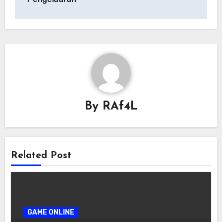
By
RAf4L
Related Post
GAME ONLINE