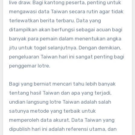
live draw. Bagi kantong peserta, penting untuk
mengawasi data Taiwan secara rutin agar tidak
terlewatkan berita terbaru. Data yang
ditampilkan akan berfungsi sebagai acuan bagi
banyak para pemain dalam menentukan angka
jitu untuk togel selanjutnya. Dengan demikian,
pengeluaran Taiwan hari ini sangat penting bagi
penggemar lotre.
Bagi yang berniat mencari tahu lebih banyak
tentang hasil Taiwan dan apa yang terjadi,
undian langsung lotre Taiwan adalah salah
satunya metode yang terbaik untuk
memperoleh data akurat. Data Taiwan yang
dipublish hari ini adalah referensi utama, dan