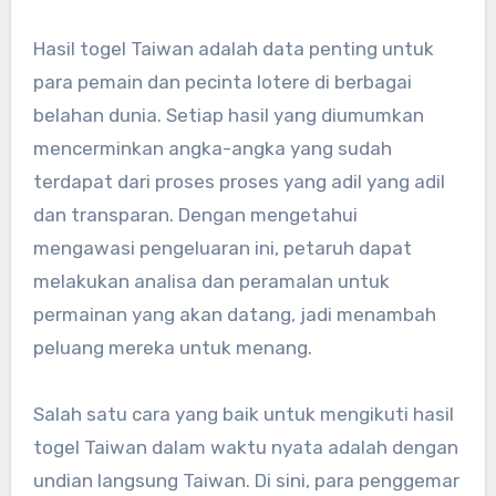
Hasil togel Taiwan adalah data penting untuk
para pemain dan pecinta lotere di berbagai
belahan dunia. Setiap hasil yang diumumkan
mencerminkan angka-angka yang sudah
terdapat dari proses proses yang adil yang adil
dan transparan. Dengan mengetahui
mengawasi pengeluaran ini, petaruh dapat
melakukan analisa dan peramalan untuk
permainan yang akan datang, jadi menambah
peluang mereka untuk menang.
Salah satu cara yang baik untuk mengikuti hasil
togel Taiwan dalam waktu nyata adalah dengan
undian langsung Taiwan. Di sini, para penggemar