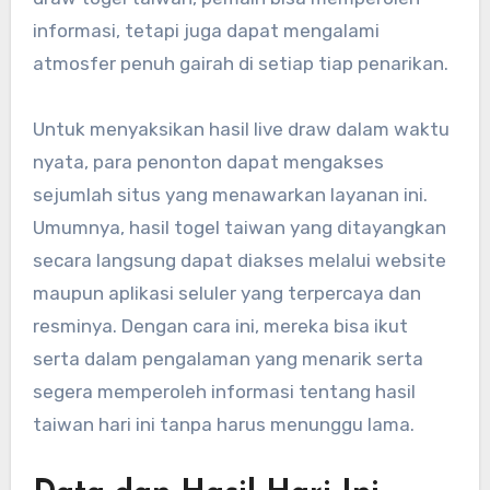
informasi, tetapi juga dapat mengalami
atmosfer penuh gairah di setiap tiap penarikan.
Untuk menyaksikan hasil live draw dalam waktu
nyata, para penonton dapat mengakses
sejumlah situs yang menawarkan layanan ini.
Umumnya, hasil togel taiwan yang ditayangkan
secara langsung dapat diakses melalui website
maupun aplikasi seluler yang terpercaya dan
resminya. Dengan cara ini, mereka bisa ikut
serta dalam pengalaman yang menarik serta
segera memperoleh informasi tentang hasil
taiwan hari ini tanpa harus menunggu lama.