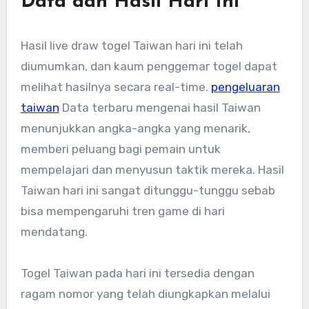
Data dan Hasil Hari Ini
Hasil live draw togel Taiwan hari ini telah
diumumkan, dan kaum penggemar togel dapat
melihat hasilnya secara real-time.
pengeluaran
taiwan
Data terbaru mengenai hasil Taiwan
menunjukkan angka-angka yang menarik,
memberi peluang bagi pemain untuk
mempelajari dan menyusun taktik mereka. Hasil
Taiwan hari ini sangat ditunggu-tunggu sebab
bisa mempengaruhi tren game di hari
mendatang.
Togel Taiwan pada hari ini tersedia dengan
ragam nomor yang telah diungkapkan melalui