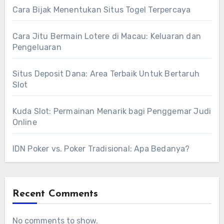
Cara Bijak Menentukan Situs Togel Terpercaya
Cara Jitu Bermain Lotere di Macau: Keluaran dan
Pengeluaran
Situs Deposit Dana: Area Terbaik Untuk Bertaruh
Slot
Kuda Slot: Permainan Menarik bagi Penggemar Judi
Online
IDN Poker vs. Poker Tradisional: Apa Bedanya?
Recent Comments
No comments to show.