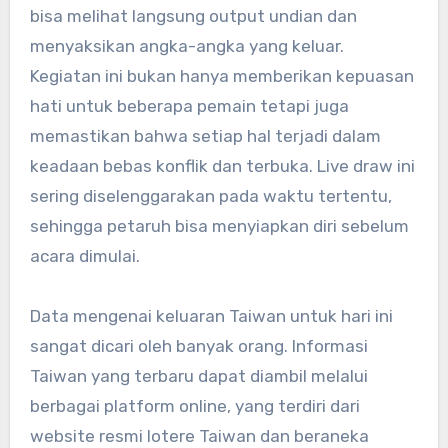
bisa melihat langsung output undian dan
menyaksikan angka-angka yang keluar.
Kegiatan ini bukan hanya memberikan kepuasan
hati untuk beberapa pemain tetapi juga
memastikan bahwa setiap hal terjadi dalam
keadaan bebas konflik dan terbuka. Live draw ini
sering diselenggarakan pada waktu tertentu,
sehingga petaruh bisa menyiapkan diri sebelum
acara dimulai.
Data mengenai keluaran Taiwan untuk hari ini
sangat dicari oleh banyak orang. Informasi
Taiwan yang terbaru dapat diambil melalui
berbagai platform online, yang terdiri dari
website resmi lotere Taiwan dan beraneka