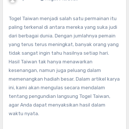
Togel Taiwan menjadi salah satu permainan itu
paling terkenal di antara mereka yang suka judi
dari berbagai dunia. Dengan jumlahnya pemain
yang terus terus meningkat, banyak orang yang
tidak sangat ingin tahu hasilnya setiap hari.
Hasil Taiwan tak hanya menawarkan
kesenangan, namun juga peluang dalam
memenangkan hadiah besar. Dalam artikel karya
ini, kami akan mengulas secara mendalam
tentang pengundian langsung Togel Taiwan,
agar Anda dapat menyaksikan hasil dalam
waktu nyata.