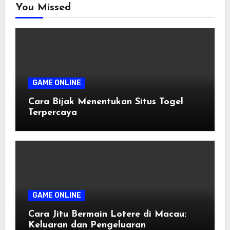
You Missed
GAME ONLINE
Cara Bijak Menentukan Situs Togel
Terpercaya
GAME ONLINE
Cara Jitu Bermain Lotere di Macau:
Keluaran dan Pengeluaran