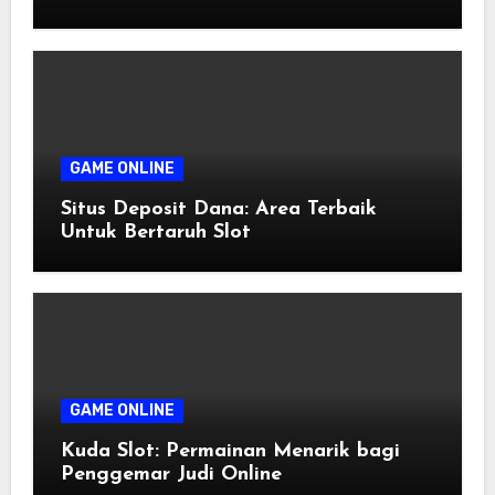
GAME ONLINE
Situs Deposit Dana: Area Terbaik
Untuk Bertaruh Slot
GAME ONLINE
Kuda Slot: Permainan Menarik bagi
Penggemar Judi Online