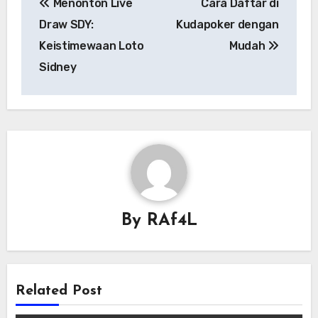
Menonton Live
Cara Daftar di
navigation
Draw SDY:
Kudapoker dengan
Keistimewaan Loto
Mudah
Sidney
By
RAf4L
Related Post