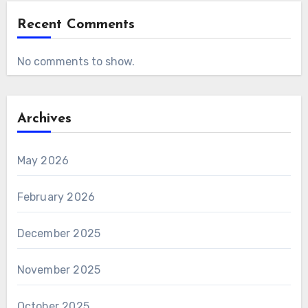
Recent Comments
No comments to show.
Archives
May 2026
February 2026
December 2025
November 2025
October 2025