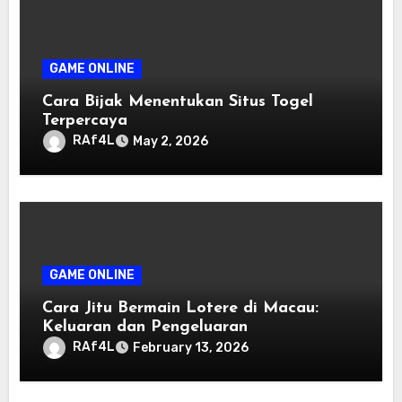
GAME ONLINE
Cara Bijak Menentukan Situs Togel
Terpercaya
RAf4L
May 2, 2026
GAME ONLINE
Cara Jitu Bermain Lotere di Macau:
Keluaran dan Pengeluaran
RAf4L
February 13, 2026