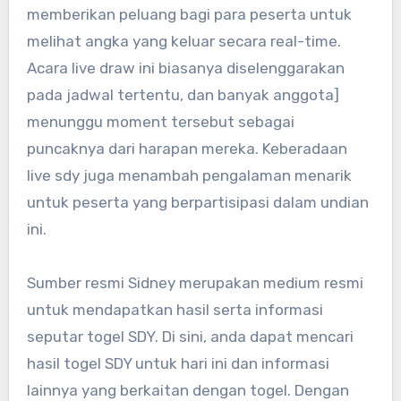
memberikan peluang bagi para peserta untuk
melihat angka yang keluar secara real-time.
Acara live draw ini biasanya diselenggarakan
pada jadwal tertentu, dan banyak anggota]
menunggu moment tersebut sebagai
puncaknya dari harapan mereka. Keberadaan
live sdy juga menambah pengalaman menarik
untuk peserta yang berpartisipasi dalam undian
ini.
Sumber resmi Sidney merupakan medium resmi
untuk mendapatkan hasil serta informasi
seputar togel SDY. Di sini, anda dapat mencari
hasil togel SDY untuk hari ini dan informasi
lainnya yang berkaitan dengan togel. Dengan