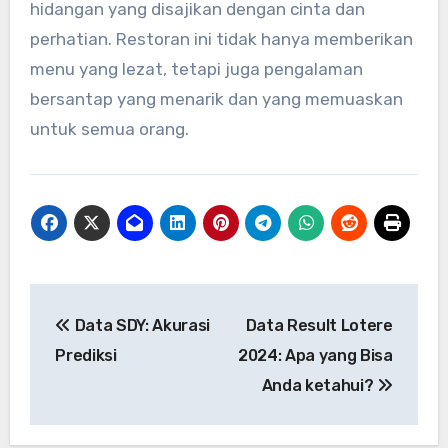
hidangan yang disajikan dengan cinta dan
perhatian. Restoran ini tidak hanya memberikan
menu yang lezat, tetapi juga pengalaman
bersantap yang menarik dan yang memuaskan
untuk semua orang.
Post
Data SDY: Akurasi
Data Result Lotere
navigation
Prediksi
2024: Apa yang Bisa
Anda ketahui?