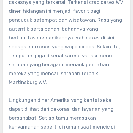
cakesnya yang terkenal. Terkenal crab cakes WV
diner, hidangan ini menjadi favorit bagi
penduduk setempat dan wisatawan. Rasa yang
autentik serta bahan-bahannya yang
berkualitas menjadikannya crab cakes di sini
sebagai makanan yang wajib dicoba. Selain itu,
tempat ini juga dikenal karena variasi menu
sarapan yang beragam, menarik perhatian
mereka yang mencari sarapan terbaik
Martinsburg WV.
Lingkungan diner Amerika yang kental sekali
dapat dilihat dari dekorasi dan layanan yang
bersahabat. Setiap tamu merasakan
kenyamanan seperti di rumah saat mencicipi