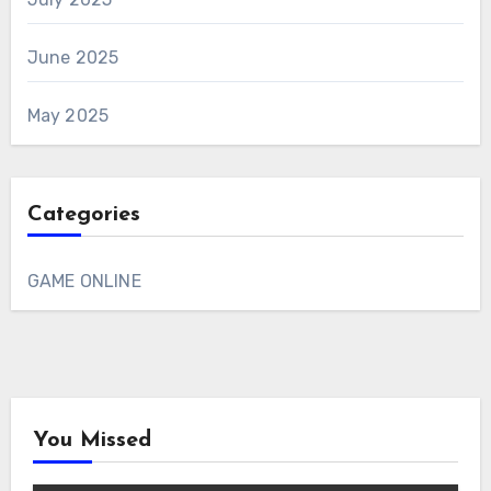
June 2025
May 2025
Categories
GAME ONLINE
You Missed