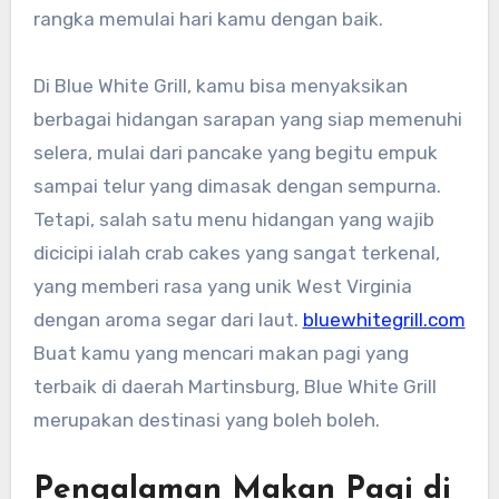
rangka memulai hari kamu dengan baik.
Di Blue White Grill, kamu bisa menyaksikan
berbagai hidangan sarapan yang siap memenuhi
selera, mulai dari pancake yang begitu empuk
sampai telur yang dimasak dengan sempurna.
Tetapi, salah satu menu hidangan yang wajib
dicicipi ialah crab cakes yang sangat terkenal,
yang memberi rasa yang unik West Virginia
dengan aroma segar dari laut.
bluewhitegrill.com
Buat kamu yang mencari makan pagi yang
terbaik di daerah Martinsburg, Blue White Grill
merupakan destinasi yang boleh boleh.
Pengalaman Makan Pagi di