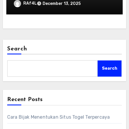
RAf4L
December 13, 2025
Search
Search
Recent Posts
Cara Bijak Menentukan Situs Togel Terpercaya