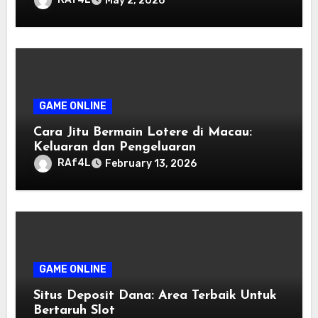
May 2, 2026
GAME ONLINE
Cara Jitu Bermain Lotere di Macau:
Keluaran dan Pengeluaran
RAf4L
February 13, 2026
GAME ONLINE
Situs Deposit Dana: Area Terbaik Untuk
Bertaruh Slot