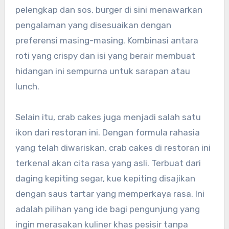
pelengkap dan sos, burger di sini menawarkan
pengalaman yang disesuaikan dengan
preferensi masing-masing. Kombinasi antara
roti yang crispy dan isi yang berair membuat
hidangan ini sempurna untuk sarapan atau
lunch.
Selain itu, crab cakes juga menjadi salah satu
ikon dari restoran ini. Dengan formula rahasia
yang telah diwariskan, crab cakes di restoran ini
terkenal akan cita rasa yang asli. Terbuat dari
daging kepiting segar, kue kepiting disajikan
dengan saus tartar yang memperkaya rasa. Ini
adalah pilihan yang ide bagi pengunjung yang
ingin merasakan kuliner khas pesisir tanpa