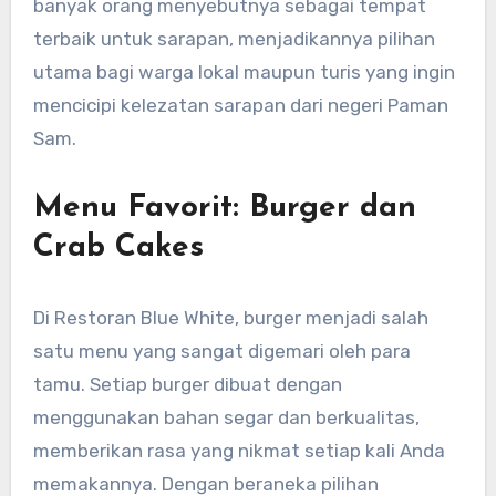
banyak orang menyebutnya sebagai tempat
terbaik untuk sarapan, menjadikannya pilihan
utama bagi warga lokal maupun turis yang ingin
mencicipi kelezatan sarapan dari negeri Paman
Sam.
Menu Favorit: Burger dan
Crab Cakes
Di Restoran Blue White, burger menjadi salah
satu menu yang sangat digemari oleh para
tamu. Setiap burger dibuat dengan
menggunakan bahan segar dan berkualitas,
memberikan rasa yang nikmat setiap kali Anda
memakannya. Dengan beraneka pilihan