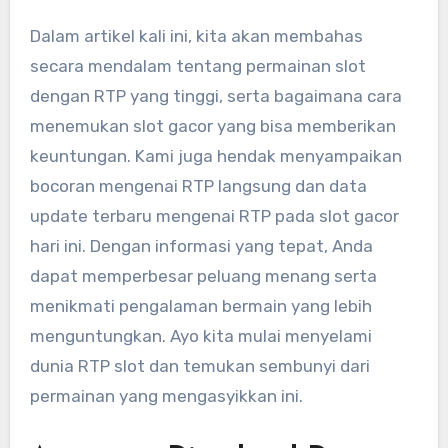
Dalam artikel kali ini, kita akan membahas
secara mendalam tentang permainan slot
dengan RTP yang tinggi, serta bagaimana cara
menemukan slot gacor yang bisa memberikan
keuntungan. Kami juga hendak menyampaikan
bocoran mengenai RTP langsung dan data
update terbaru mengenai RTP pada slot gacor
hari ini. Dengan informasi yang tepat, Anda
dapat memperbesar peluang menang serta
menikmati pengalaman bermain yang lebih
menguntungkan. Ayo kita mulai menyelami
dunia RTP slot dan temukan sembunyi dari
permainan yang mengasyikkan ini.