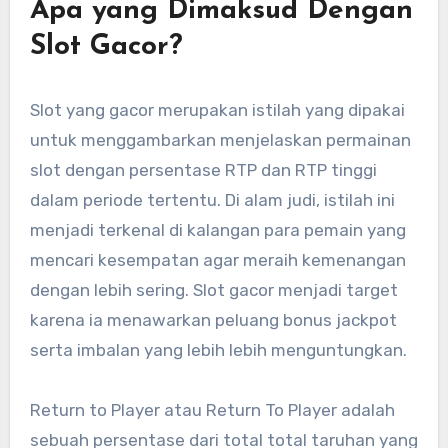
Apa yang Dimaksud Dengan
Slot Gacor?
Slot yang gacor merupakan istilah yang dipakai
untuk menggambarkan menjelaskan permainan
slot dengan persentase RTP dan RTP tinggi
dalam periode tertentu. Di alam judi, istilah ini
menjadi terkenal di kalangan para pemain yang
mencari kesempatan agar meraih kemenangan
dengan lebih sering. Slot gacor menjadi target
karena ia menawarkan peluang bonus jackpot
serta imbalan yang lebih lebih menguntungkan.
Return to Player atau Return To Player adalah
sebuah persentase dari total total taruhan yang