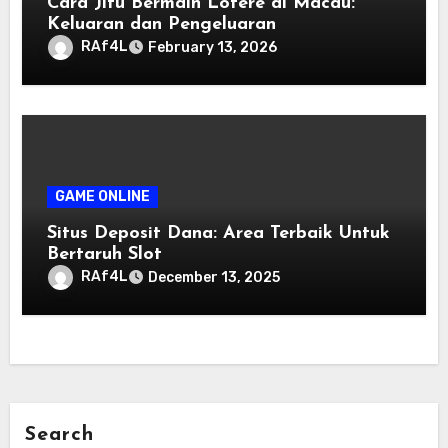
Cara Jitu Bermain Lotere di Macau:
Keluaran dan Pengeluaran
RAf4L
February 13, 2026
GAME ONLINE
Situs Deposit Dana: Area Terbaik Untuk
Bertaruh Slot
RAf4L
December 13, 2025
Search