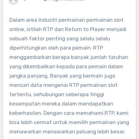
Dalam area industri permainan permainan slot
online, istilah RTP dan Return to Player menjadi
sebuah faktor penting yang selalu selalu
diperhitungkan oleh para pemain. RTP
menggambarkan berapa banyak jumlah taruhan
yang dikembalikan kepada para pemain dalam
jangka panjang. Banyak yang bermain juga
mencari data mengenai RTP permainan slot
tertentu, sehubungan seberapa tinggi
kesempatan mereka dalam mendapatkan
keberhasilan. Dengan cara memahami RTP, kami
bisa lebih cermat untuk memilih permainan yang
menawarkan menawarkan peluang lebih besar.