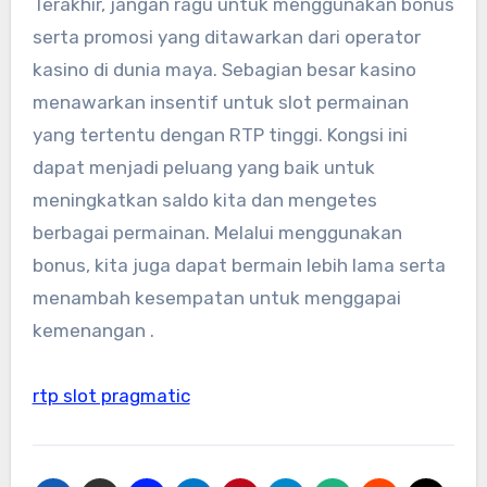
Terakhir, jangan ragu untuk menggunakan bonus
serta promosi yang ditawarkan dari operator
kasino di dunia maya. Sebagian besar kasino
menawarkan insentif untuk slot permainan
yang tertentu dengan RTP tinggi. Kongsi ini
dapat menjadi peluang yang baik untuk
meningkatkan saldo kita dan mengetes
berbagai permainan. Melalui menggunakan
bonus, kita juga dapat bermain lebih lama serta
menambah kesempatan untuk menggapai
kemenangan .
rtp slot pragmatic