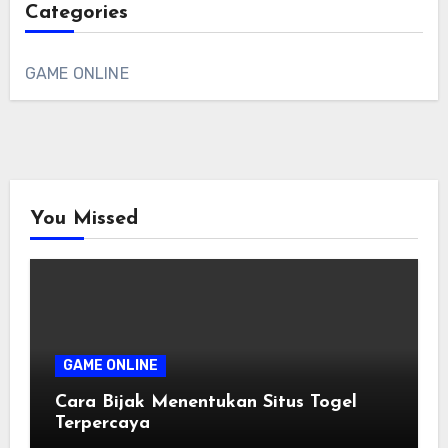
Categories
GAME ONLINE
You Missed
GAME ONLINE
Cara Bijak Menentukan Situs Togel
Terpercaya