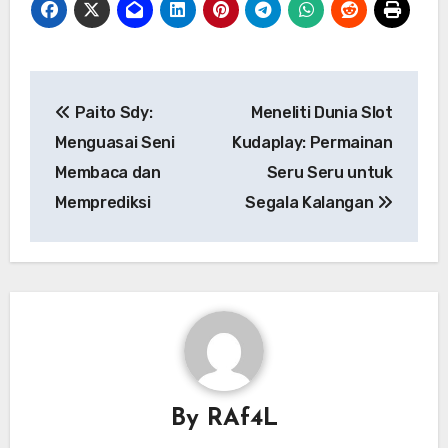
Post
Paito Sdy:
Meneliti Dunia Slot
navigation
Menguasai Seni
Kudaplay: Permainan
Membaca dan
Seru Seru untuk
Memprediksi
Segala Kalangan
By
RAf4L