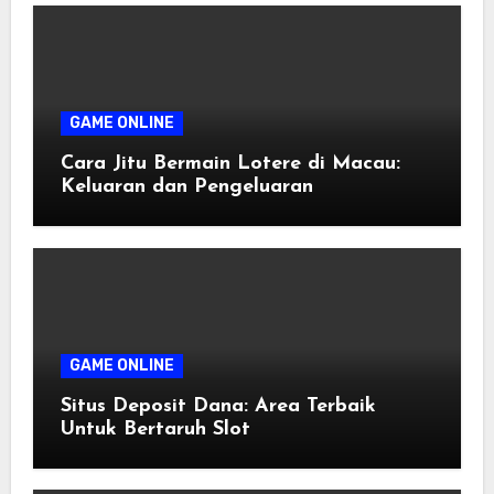
GAME ONLINE
Cara Jitu Bermain Lotere di Macau:
Keluaran dan Pengeluaran
GAME ONLINE
Situs Deposit Dana: Area Terbaik
Untuk Bertaruh Slot