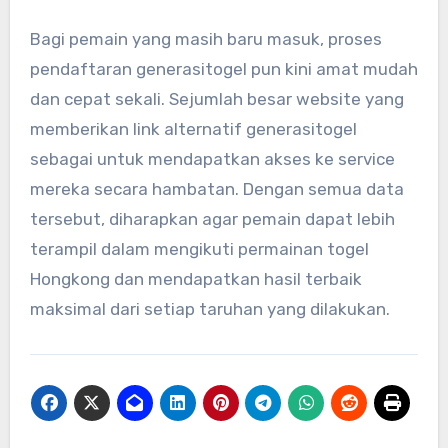
Bagi pemain yang masih baru masuk, proses
pendaftaran generasitogel pun kini amat mudah
dan cepat sekali. Sejumlah besar website yang
memberikan link alternatif generasitogel
sebagai untuk mendapatkan akses ke service
mereka secara hambatan. Dengan semua data
tersebut, diharapkan agar pemain dapat lebih
terampil dalam mengikuti permainan togel
Hongkong dan mendapatkan hasil terbaik
maksimal dari setiap taruhan yang dilakukan.