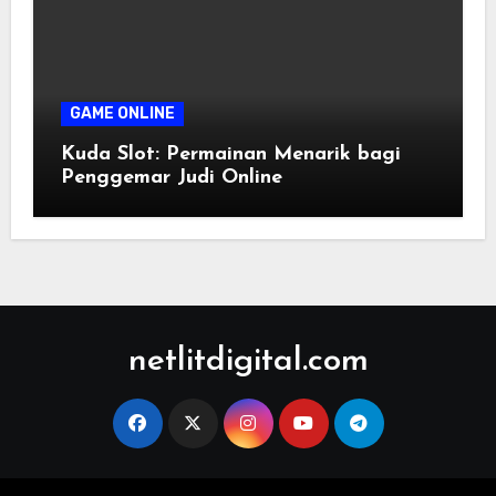
GAME ONLINE
Kuda Slot: Permainan Menarik bagi
Penggemar Judi Online
netlitdigital.com