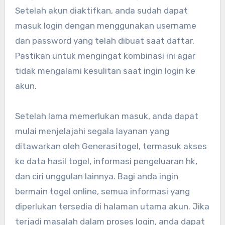
Setelah akun diaktifkan, anda sudah dapat
masuk login dengan menggunakan username
dan password yang telah dibuat saat daftar.
Pastikan untuk mengingat kombinasi ini agar
tidak mengalami kesulitan saat ingin login ke
akun.
Setelah lama memerlukan masuk, anda dapat
mulai menjelajahi segala layanan yang
ditawarkan oleh Generasitogel, termasuk akses
ke data hasil togel, informasi pengeluaran hk,
dan ciri unggulan lainnya. Bagi anda ingin
bermain togel online, semua informasi yang
diperlukan tersedia di halaman utama akun. Jika
terjadi masalah dalam proses login, anda dapat